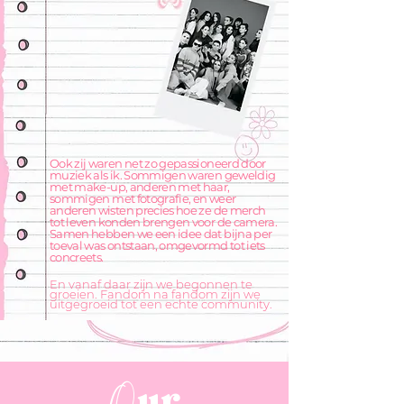
Ook zij waren net zo gepassioneerd door
muziek als ik. Sommigen waren geweldig
met make-up, anderen met haar,
sommigen met fotografie, en weer
anderen wisten precies hoe ze de merch
tot leven konden brengen voor de camera.
Samen hebben we een idee dat bijna per
toeval was ontstaan, omgevormd tot iets
concreets.
En vanaf daar zijn we begonnen te
groeien. Fandom na fandom zijn we
uitgegroeid tot een echte community.
ur
O