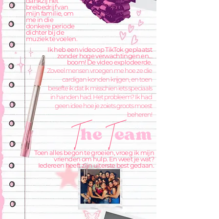
dankzij het
breibedrijf van
mijn familie, om
me in die
donkere periode
dichter bij de
muziek te voelen.
Ik heb een video op TikTok geplaatst
zonder hoge verwachtingen en...
boom! De video explodeerde.
Zoveel mensen vroegen me hoe ze die
cardigan konden krijgen, en toen
besefte ik dat ik misschien iets speciaals
in handen had. Het probleem? Ik had
geen idee hoe je zoiets groots moest
beheren!
he
eam
T
T
Toen alles begon te groeien, vroeg ik mijn
vrienden om hulp. En weet je wat?
Iedereen heeft zijn uiterste best gedaan.