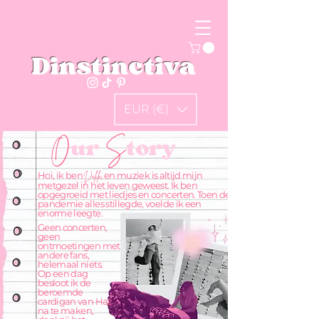
Dinstinctiva
EUR (€)
O
ur
S
tory
Hoi, ik ben
en muziek is altijd mijn
Dalila,
metgezel in het leven geweest. Ik ben
opgegroeid met liedjes en concerten. Toen de
pandemie alles stillegde, voelde ik een
enorme leegte.
Geen concerten,
geen
ontmoetingen met
andere fans,
helemaal niets.
Op een dag
besloot ik de
beroemde
cardigan van Haz
na te maken,