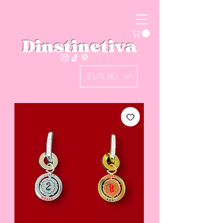
Dinstinctiva
EUR (€)