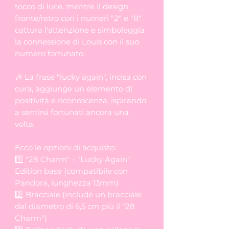
tocco di luce, mentre il design
fronte/retro con i numeri "2" e "8"
cattura l'attenzione e simboleggia
la connessione di Louis con il suo
numero fortunato.
🎶 La frase "lucky again", incisa con
cura, aggiunge un elemento di
positività e riconoscenza, ispirando
a sentirsi fortunati ancora una
volta.
Ecco le opzioni di acquisto:
1️⃣ "28 Charm" - "Lucky Again"
Edition base (compatibile con
Pandora, lunghezza 13mm)
2️⃣ Bracciale (include un bracciale
dal diametro di 6,5 cm più il "28
Charm")