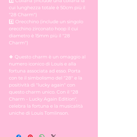
3️⃣ Collana (include una collana la
cui lunghezza totale è 50cm più il
"28 Charm")
4️⃣ Orecchino (include un singolo
orecchino zirconato hoop il cui
diametro è 15mm più il "28
Charm")
🍀 Questo charm è un omaggio al
numero iconico di Louis e alla
fortuna associata ad esso. Porta
con te il simbolismo del "28" e la
positività di "lucky again" con
questo charm unico. Con il "28
Charm - Lucky Again Edition",
celebra la fortuna e la musicalità
uniche di Louis Tomlinson.