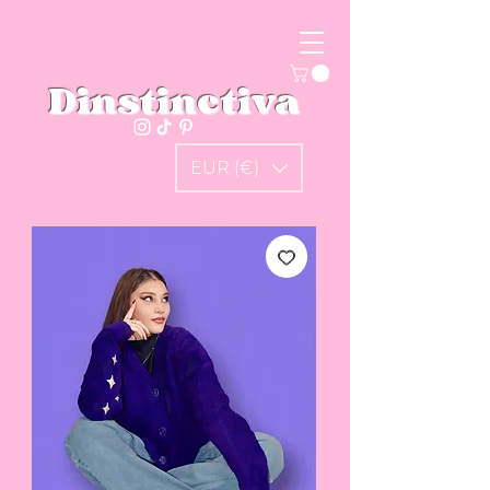
Dinstinctiva
EUR (€)