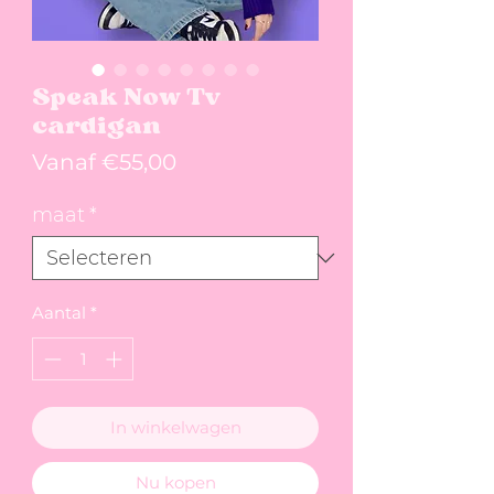
Speak Now Tv
cardigan
Verkoopprijs
Vanaf
€55,00
maat
*
Aantal
*
In winkelwagen
Nu kopen